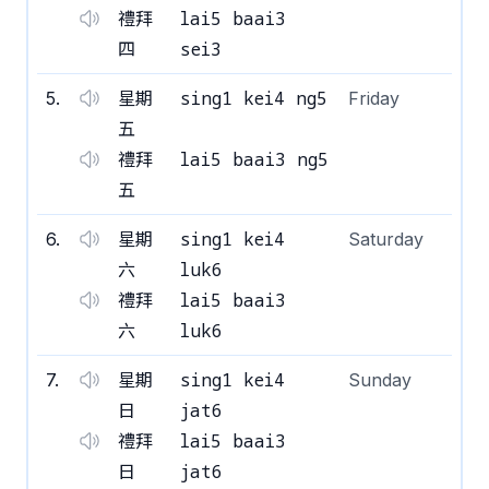
lai5 baai3
禮拜
sei3
四
sing1 kei4 ng5
5
.
星期
Friday
五
lai5 baai3 ng5
禮拜
五
sing1 kei4
6
.
星期
Saturday
luk6
六
lai5 baai3
禮拜
luk6
六
sing1 kei4
7
.
星期
Sunday
jat6
日
lai5 baai3
禮拜
jat6
日