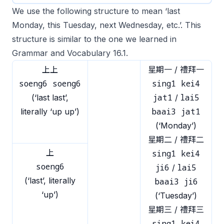
We use the following structure to mean ‘last
Monday, this Tuesday, next Wednesday, etc.’. This
structure is similar to the one we learned in
Grammar and Vocabulary 16.1.
上上
星期一 / 禮拜一
soeng6 soeng6
sing1 kei4
jat1
lai5
(‘last last’,
/
baai3 jat1
literally ‘up up’)
(‘Monday’)
星期二 / 禮拜二
上
sing1 kei4
soeng6
ji6
lai5
/
(‘last’, literally
baai3 ji6
‘up’)
(‘Tuesday’)
星期三 / 禮拜三
sing1 kei4