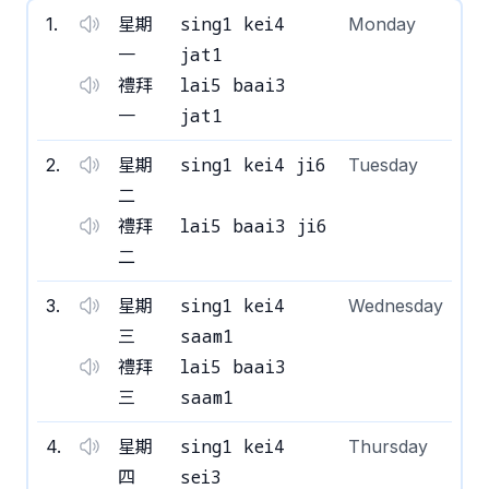
sing1 kei4
1
.
星期
Monday
jat1
一
lai5 baai3
禮拜
jat1
一
sing1 kei4 ji6
2
.
星期
Tuesday
二
lai5 baai3 ji6
禮拜
二
sing1 kei4
3
.
星期
Wednesday
saam1
三
lai5 baai3
禮拜
saam1
三
sing1 kei4
4
.
星期
Thursday
sei3
四