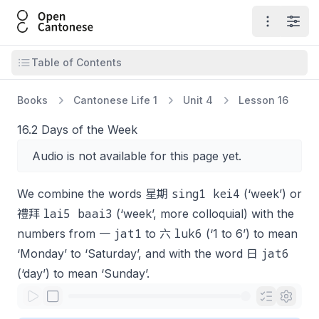
Open Cantonese
Open ma
Open
Open table of contents
Table of Contents
Books
Cantonese Life 1
Unit 4
Lesson 16
16.2 Days of the Week
Audio is not available for this page yet.
sing1 kei4
We combine the words 星期
(‘week’) or
lai5 baai3
禮拜
(‘week’, more colloquial) with the
jat1
luk6
numbers from 一
to 六
(‘1 to 6’) to mean
jat6
‘Monday’ to ‘Saturday’, and with the word 日
(‘day’) to mean ‘Sunday’.