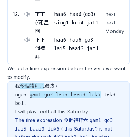
一
haa6 haa6
go3
12
.
下下
(
)
next
sing1 kei4 jat1
(個)星
next
期一
Monday
haa6 haa6 go3
下下
lai5 baai3 jat1
個禮
拜一
We put a time expression before the verb we want
to modify.
我
今個禮拜六
踢波。
ngo5
gam1 go3 lai5 baai3 luk6
tek3
bo1.
I will play football this Saturday.
gam1 go3
The time expression 今個禮拜六
lai5 baai3 luk6
(‘this Saturday’) is put