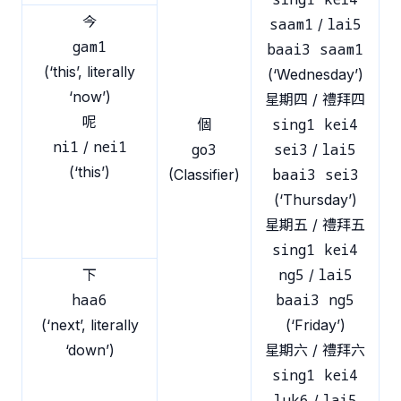
今
saam1
lai5
/
gam1
baai3 saam1
(‘this’, literally
(‘Wednesday’)
‘now’)
星期四 / 禮拜四
呢
sing1 kei4
個
ni1
nei1
/
go3
sei3
lai5
/
(‘this’)
baai3 sei3
(Classifier)
(‘Thursday’)
星期五 / 禮拜五
sing1 kei4
ng5
lai5
下
/
haa6
baai3 ng5
(‘next’, literally
(‘Friday’)
‘down’)
星期六 / 禮拜六
sing1 kei4
luk6
lai5
/