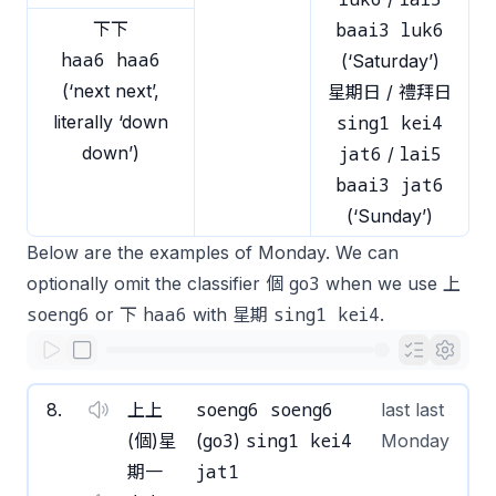
下下
baai3 luk6
haa6 haa6
(‘Saturday’)
(‘next next’,
星期日 / 禮拜日
literally ‘down
sing1 kei4
down’)
jat6
lai5
/
baai3 jat6
(‘Sunday’)
Below are the examples of Monday. We can
go3
optionally omit the classifier 個
when we use 上
soeng6
haa6
sing1 kei4
or 下
with 星期
.
soeng6 soeng6
8
.
上上
last last
go3
sing1 kei4
(個)星
(
)
Monday
jat1
期一