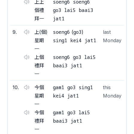
soeng6 soeng6
上上
go3 lai5 baai3
個禮
jat1
拜一
soeng6
go3
9
.
上(個)
(
)
last
sing1 kei4 jat1
星期
Monday
一
soeng6 go3 lai5
上個
baai3 jat1
禮拜
一
gam1 go3 sing1
10
.
今個
this
kei4 jat1
星期
Monday
一
gam1 go3 lai5
今個
baai3 jat1
禮拜
一