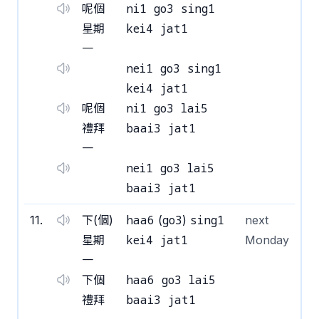
ni1 go3 sing1
呢個
kei4 jat1
星期
一
nei1 go3 sing1
kei4 jat1
ni1 go3 lai5
呢個
baai3 jat1
禮拜
一
nei1 go3 lai5
baai3 jat1
haa6
go3
sing1
11
.
下(個)
(
)
next
kei4 jat1
星期
Monday
一
haa6 go3 lai5
下個
baai3 jat1
禮拜